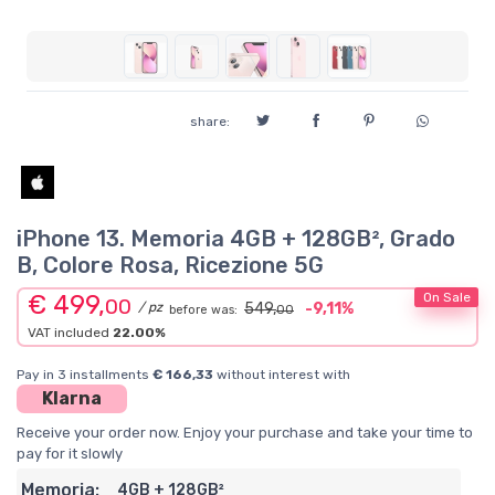
share:
iPhone 13. Memoria 4GB + 128GB², Grado
B, Colore Rosa, Ricezione 5G
€ 499,
On Sale
00
/ pz
549,
-9,11%
before was:
00
VAT included
22.00%
Pay in 3 installments
€ 166,33
without interest with
Klarna
Receive your order now. Enjoy your purchase and take your time to
pay for it slowly
Memoria:
4GB + 128GB²