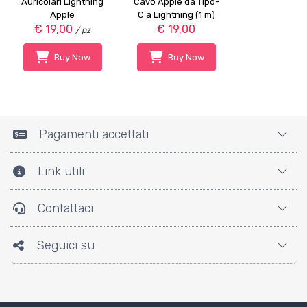
Auricolari Lightning
Cavo Apple da Tipo-
Apple
C a Lightning (1 m)
€ 19,00
€ 19,00
/ pz
Buy Now
Buy Now
Pagamenti accettati
Link utili
Contattaci
Seguici su