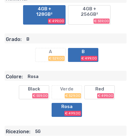
4GB +
4GB +
128GB²
256GB²
€ 499,00
€ 559,00
Grado:
B
A
B
€ 529,00
€ 499,00
Colore:
Rosa
Black
Verde
Red
€ 559,00
€ 529,00
€ 499,00
Rosa
€ 499,00
Ricezione:
5G