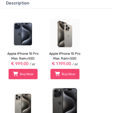
Description
Apple iPhone 15 Pro
Apple IPhone 15 Pro
Max. Ram+SSD
Max. Ram+SSD
8GB+256 GB, Grado
€ 999,00
8GB+512 GB, Grado
€ 1.199,00
/ pz
/ pz
A, Colore Titanio Blu,
A, Colore Titanio
Connessione 5G
Naturale,
Buy Now
Buy Now
Connessione 5G