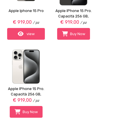
Apple Iphone 15 Pro
Apple IPhone 15 Pro.
Capacità 256 GB,
€ 919,00
Grado A, Colore
€ 919,00
/ pz
/ pz
Black, Connessione
5G
view
Buy Now
Apple IPhone 15 Pro.
Capacità 256 GB,
Grado A, Colore
€ 919,00
/ pz
White, Connessione
5G
Buy Now