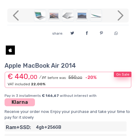
Previous
Next
share:
Apple MacBook Air 2014
€ 440,
On Sale
00
/ pz
550,
-20%
before was:
00
VAT included
22.00%
Pay in 3 installments
€ 146,67
without interest with
Klarna
Receive your order now. Enjoy your purchase and take your time to
pay for it slowly
Ram+SSD:
4gb+256GB